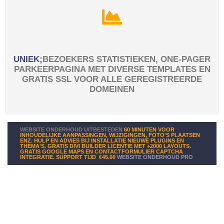
UNIEK;
BEZOEKERS STATISTIEKEN, ONE-PAGER
PARKEERPAGINA MET DIVERSE TEMPLATES EN
GRATIS SSL VOOR ALLE GEREGISTREERDE
DOMEINEN
WEBSITE ONDERHOUD UITBESTEDEN
60 MINUTEN VOOR
INHOUDELIJKE AANPASSINGEN, WIJZIGINGEN, FOTO'S PLAATSEN
ENZ. HULP EN ADVIES BIJ INSTALLATIE NIEUWE PLUGINS EN
THEMA'S. GRATIS DIVI BUILDER LICENTIE MET +2000 LAYOUTS.
GRATIS GOOGLE MAPS EN CONTACTFORMULIER CAPTCHA
INTEGRATIE. SUPPORT TIJD
€45.00
WEBSITE ONDERHOUD PRO