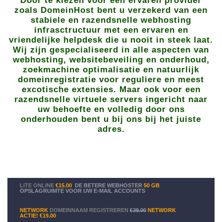
Door te kiezen voor een ervaren provider
zoals DomeinHost bent u verzekerd van een
stabiele en razendsnelle webhosting
infrasctructuur met een ervaren en
vriendelijke helpdesk die u nooit in steek laat.
Wij zijn gespecialiseerd in alle aspecten van
webhosting, websitebeveiling en onderhoud,
zoekmachine optimalisatie en natuurlijk
domeinregistratie voor reguliere en meest
excotische extensies. Maar ook voor een
razendsnelle virtuele servers ingericht naar
uw behoefte en volledig door ons
onderhouden bent u bij ons bij het juiste
adres.
LITE ONLINE
€15.00
DE BETERE WEBHOSTER
50 GB
OPSLAGRUIMTE VOOR UW E-MAIL ACCOUNTS
NETWORK
DOMEINNAAM REGISTREREN
€39.00
NETWORK
ACTIE!
€19.00